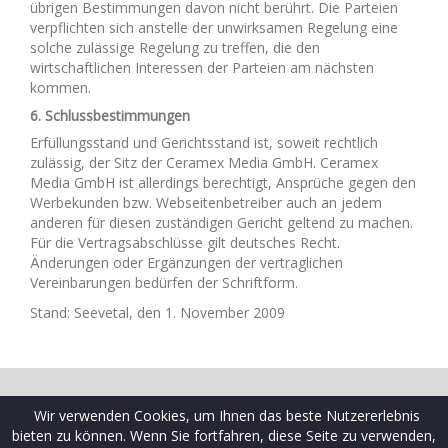
übrigen Bestimmungen davon nicht berührt. Die Parteien
verpflichten sich anstelle der unwirksamen Regelung eine
solche zulässige Regelung zu treffen, die den
wirtschaftlichen Interessen der Parteien am nächsten
kommen.
6. Schlussbestimmungen
Erfüllungsstand und Gerichtsstand ist, soweit rechtlich
zulässig, der Sitz der Ceramex Media GmbH. Ceramex
Media GmbH ist allerdings berechtigt, Ansprüche gegen den
Werbekunden bzw. Webseitenbetreiber auch an jedem
anderen für diesen zuständigen Gericht geltend zu machen.
Für die Vertragsabschlüsse gilt deutsches Recht.
Änderungen oder Ergänzungen der vertraglichen
Vereinbarungen bedürfen der Schriftform.
Stand: Seevetal, den 1. November 2009
© 2009-2026 Schaltplatz ist eine Marke der Ceramex Media
Wir verwenden Cookies, um Ihnen das beste Nutzererlebnis
GmbH
bieten zu können. Wenn Sie fortfahren, diese Seite zu verwenden,