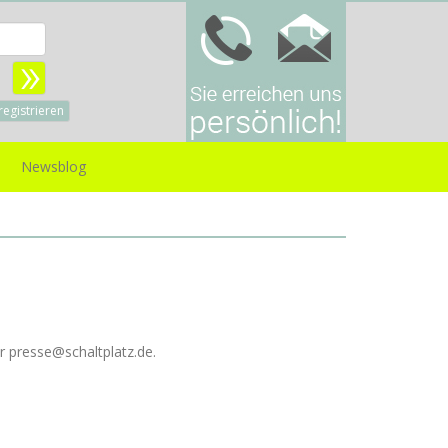
Benutzername:
sswort:
registrieren
Newsblog
r presse@schaltplatz.de.