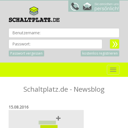
Benu
Passwort:
Passwort vergessen
kostenlos registrieren
Toggle
navigat
Schaltplatz.de - Newsblog
15.08.2016