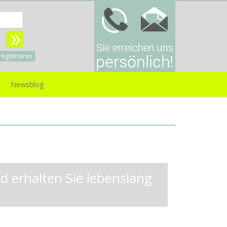
Benutzername:
sswort:
registrieren
Newsblog
 erhalten Sie lebenslang