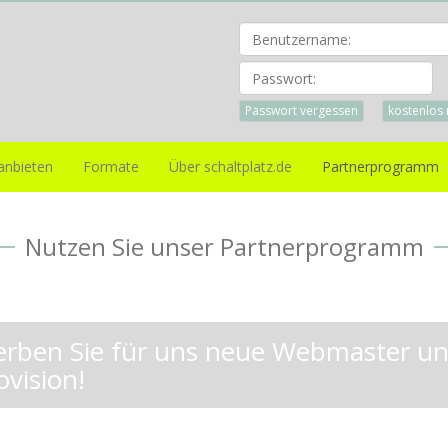
Pa
Passwort vergessen
kostenlos 
anbieten
Formate
Über schaltplatz.de
Partnerprogramm
Nutzen Sie unser Partnerprogramm
rben Sie für uns neue Webmaster und
ovision!