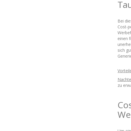
Tau
Bei di
Cost-p
Werbef
einen 
unerheb
sich g
Generi
Vorteil
Nachtei
zu erw
Cos
We
Um ein