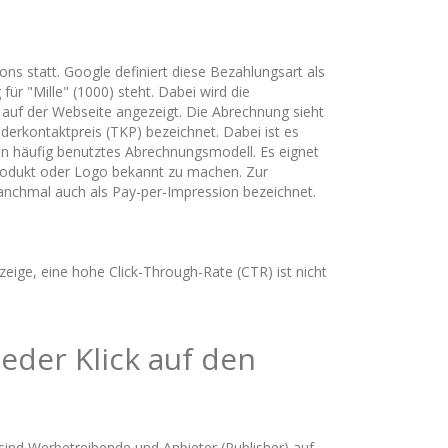
ns statt. Google definiert diese Bezahlungsart als
r "Mille" (1000) steht. Dabei wird die
auf der Webseite angezeigt. Die Abrechnung sieht
erkontaktpreis (TKP) bezeichnet. Dabei ist es
 ein häufig benutztes Abrechnungsmodell. Es eignet
Produkt oder Logo bekannt zu machen. Zur
anchmal auch als Pay-per-Impression bezeichnet.
zeige, eine hohe Click-Through-Rate (CTR) ist nicht
jeder Klick auf den
nd Werbetreibende und Anbieter (Publisher) auf