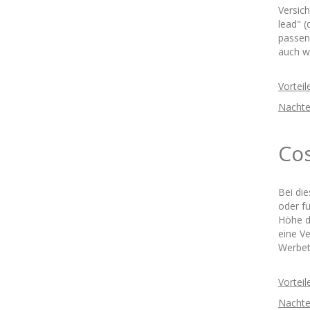
Versic
lead" (
passen
auch w
Vorteil
Nachtei
Cos
Bei di
oder fü
Höhe d
eine V
Werbetr
Vorteil
Nachtei