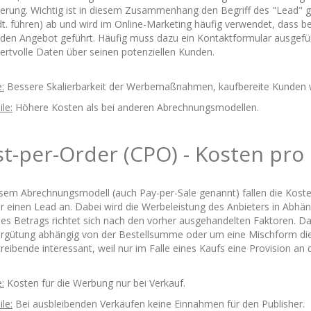
herung. Wichtig ist in diesem Zusammenhang den Begriff des "Lead" g
dt. führen) ab und wird im Online-Marketing häufig verwendet, dass be
den Angebot geführt. Häufig muss dazu ein Kontaktformular ausgefü
ertvolle Daten über seinen potenziellen Kunden.
e:
Bessere Skalierbarkeit der Werbemaßnahmen, kaufbereite Kunden w
le:
Höhere Kosten als bei anderen Abrechnungsmodellen.
t-per-Order (CPO) - Kosten pro
esem Abrechnungsmodell (auch Pay-per-Sale genannt) fallen die Kosten 
r einen Lead an. Dabei wird die Werbeleistung des Anbieters in Abhän
es Betrags richtet sich nach den vorher ausgehandelten Faktoren. D
ergütung abhängig von der Bestellsumme oder um eine Mischform diese
eibende interessant, weil nur im Falle eines Kaufs eine Provision an
e:
Kosten für die Werbung nur bei Verkauf.
le:
Bei ausbleibenden Verkäufen keine Einnahmen für den Publisher.