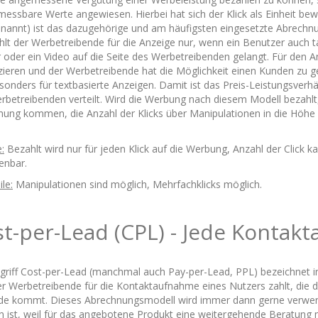
 messbare Werte angewiesen. Hierbei hat sich der Klick als Einheit be
nannt) ist das dazugehörige und am häufigsten eingesetzte Abrechnun
hlt der Werbetreibende für die Anzeige nur, wenn ein Benutzer auch tat
 oder ein Video auf die Seite des Werbetreibenden gelangt. Für den A
tzieren und der Werbetreibende hat die Möglichkeit einen Kunden zu 
sonders für textbasierte Anzeigen. Damit ist das Preis-Leistungsverhä
rbetreibenden verteilt. Wird die Werbung nach diesem Modell bezahlt,
hung kommen, die Anzahl der Klicks über Manipulationen in die Höhe 
e:
Bezahlt wird nur für jeden Klick auf die Werbung, Anzahl der Click k
enbar.
le:
Manipulationen sind möglich, Mehrfachklicks möglich.
t-per-Lead (CPL) - Jede Kontak
griff Cost-per-Lead (manchmal auch Pay-per-Lead, PPL) bezeichnet i
r Werbetreibende für die Kontaktaufnahme eines Nutzers zahlt, die
de kommt. Dieses Abrechnungsmodell wird immer dann gerne verwend
n ist, weil für das angebotene Produkt eine weitergehende Beratung n