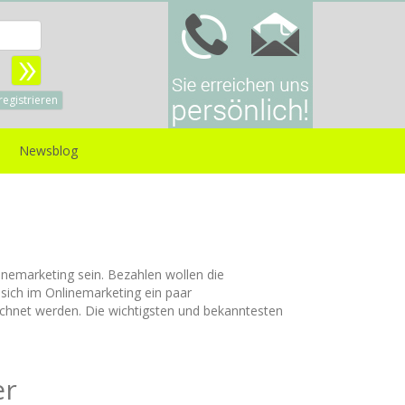
Benutzername:
sswort:
registrieren
Newsblog
nemarketing sein. Bezahlen wollen die
 sich im Onlinemarketing ein paar
hnet werden. Die wichtigsten und bekanntesten
er