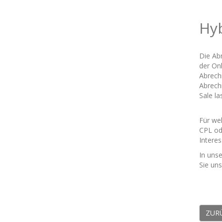
Hy
Die Ab
der Onl
Abrech
Abrech
Sale la
Für we
CPL od
Interes
In uns
Sie un
ZUR