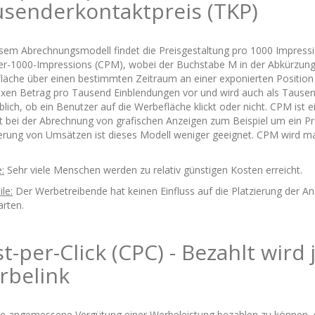
senderkontaktpreis (TKP)
esem Abrechnungsmodell findet die Preisgestaltung pro 1000 Impressio
er-1000-Impressions (CPM), wobei der Buchstabe M in der Abkürzung fü
läche über einen bestimmten Zeitraum an einer exponierten Position 
fixen Betrag pro Tausend Einblendungen vor und wird auch als Tausend
lich, ob ein Benutzer auf die Werbefläche klickt oder nicht. CPM ist
ut bei der Abrechnung von grafischen Anzeigen zum Beispiel um ein 
erung von Umsätzen ist dieses Modell weniger geeignet. CPM wird m
e:
Sehr viele Menschen werden zu relativ günstigen Kosten erreicht.
le:
Der Werbetreibende hat keinen Einfluss auf die Platzierung der An
arten.
t-per-Click (CPC) - Bezahlt wird 
rbelink
e angemessene Vergütung einer Werbeleistung bezahlen zu können, si