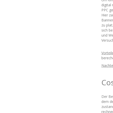
digital
PPC ge
Hier za
Banner
zu pla
sich be
und We
Versuc
Vorteil
berech
Nachtei
Cos
Der Be
dem de
zustan
rechne