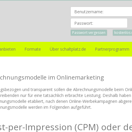
Pa
Passwort vergessen
kostenlos 
anbieten
Formate
Über schaltplatz.de
Partnerprogramm
chnungsmodelle im Onlinemarketing
ngsbezogen und transparent sollen die Abrechnungsmodelle beim Onli
reibenden nur für eine tatsächlich erbrachte Leistung. Deshalb haben
nungsmodelle etabliert, nach denen Online-Werbekampagnen abgerec
nungsmodelle werden im Folgenden aufgeführt.
t-per-Impression (CPM) oder d