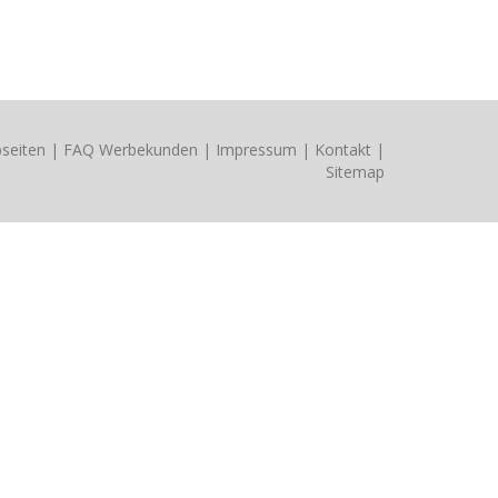
seiten
|
FAQ Werbekunden
|
Impressum
|
Kontakt
|
Sitemap