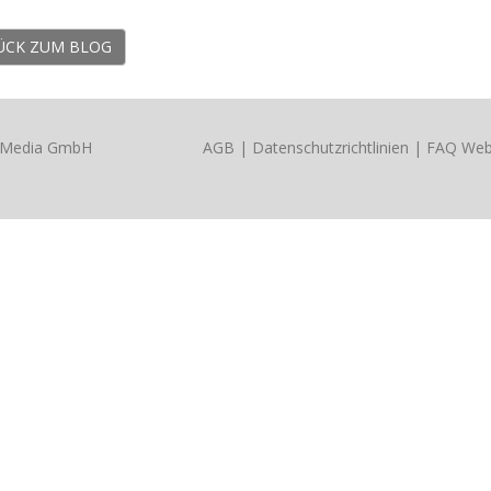
ÜCK ZUM BLOG
x Media GmbH
AGB
|
Datenschutzrichtlinien
|
FAQ Web