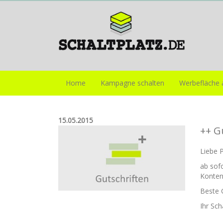
Home
Kampagne schalten
Werbefläche 
15.05.2015
++ G
Liebe 
ab sofo
Konten
Beste 
Ihr Sc