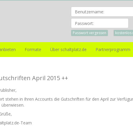
Pa
Passwort vergessen
kostenlos 
anbieten
Formate
Über schaltplatz.de
Partnerprogramm
utschriften April 2015 ++
Publisher,
rt stehen in Ihren Accounts die Gutschriften für den April zur Verfügu
 überwiesen.
Grüße,
haltplatz.de-Team