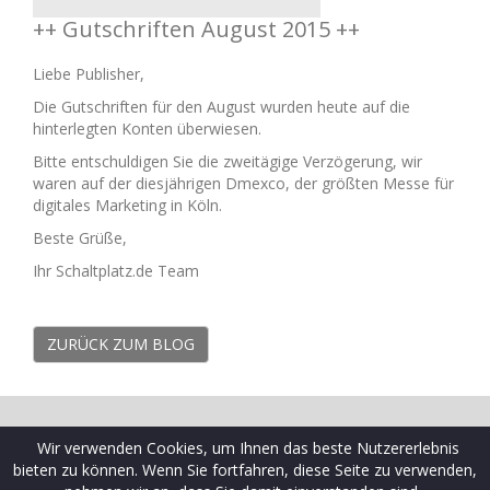
++ Gutschriften August 2015 ++
Liebe Publisher,
Die Gutschriften für den August wurden heute auf die
hinterlegten Konten überwiesen.
Bitte entschuldigen Sie die zweitägige Verzögerung, wir
waren auf der diesjährigen Dmexco, der größten Messe für
digitales Marketing in Köln.
Beste Grüße,
Ihr Schaltplatz.de Team
ZURÜCK ZUM BLOG
© 2009-2026 Schaltplatz ist eine Marke der Ceramex Media
Wir verwenden Cookies, um Ihnen das beste Nutzererlebnis
GmbH
bieten zu können. Wenn Sie fortfahren, diese Seite zu verwenden,
AGB
|
Datenschutzrichtlinien
|
FAQ Webseiten
|
FAQ