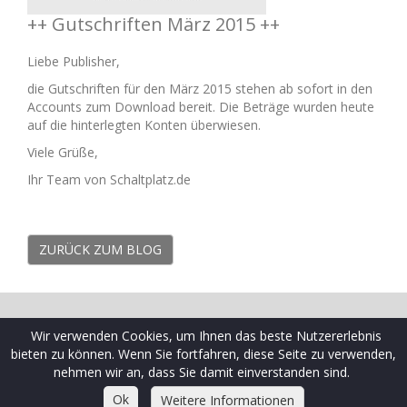
++ Gutschriften März 2015 ++
Liebe Publisher,
die Gutschriften für den März 2015 stehen ab sofort in den
Accounts zum Download bereit. Die Beträge wurden heute
auf die hinterlegten Konten überwiesen.
Viele Grüße,
Ihr Team von Schaltplatz.de
ZURÜCK ZUM BLOG
© 2009-2026 Schaltplatz ist eine Marke der Ceramex Media
Wir verwenden Cookies, um Ihnen das beste Nutzererlebnis
GmbH
bieten zu können. Wenn Sie fortfahren, diese Seite zu verwenden,
AGB
|
Datenschutzrichtlinien
|
FAQ Webseiten
|
FAQ
nehmen wir an, dass Sie damit einverstanden sind.
Werbekunden
|
Impressum
|
Kontakt
|
Sitemap
Ok
Weitere Informationen