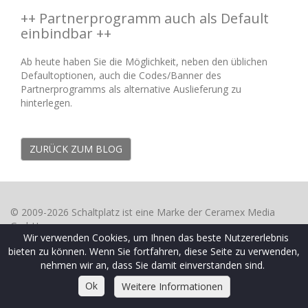
++ Partnerprogramm auch als Default
einbindbar ++
Ab heute haben Sie die Möglichkeit, neben den üblichen
Defaultoptionen, auch die Codes/Banner des
Partnerprogramms als alternative Auslieferung zu
hinterlegen.
ZURÜCK ZUM BLOG
© 2009-2026 Schaltplatz ist eine Marke der Ceramex Media
GmbH
Wir verwenden Cookies, um Ihnen das beste Nutzererlebnis
AGB
|
Datenschutzrichtlinien
|
FAQ Webseiten
|
FAQ
bieten zu können. Wenn Sie fortfahren, diese Seite zu verwenden,
Werbekunden
|
Impressum
|
Kontakt
|
Sitemap
nehmen wir an, dass Sie damit einverstanden sind.
Ok
Weitere Informationen