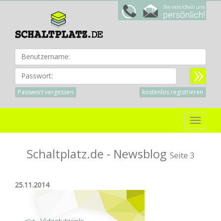
Benu
Passwort:
Passwort vergessen
kostenlos registrieren
Toggle
navigat
Schaltplatz.de - Newsblog
Seite 3
25.11.2014