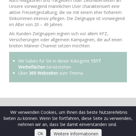
Auto-Magazinen und -ratgebern oder Liebhaberseiten an.
Unsere vorwiegend männlichen User charakterisiert eine
aktive Freizeitgestaltung, die sie mit einem eher höherem
Einkommen intensiv pflegen. Die Zielgruppe ist vorwiegend
im Alter von 20 – 49 Jahren.
Als Kunden-Zielgruppen eignen sich vor allem KFZ,
Versicherungen oder allgemein Kampagnen, die auf einen
breiten Männer-Channel setzen möchten.
Wir haben für Sie in dieser Kategorie
1517
Werbeflächen
bereitstehen
Über
369 Webseiten
zum Thema
© 2009-2026 Schaltplatz ist eine Marke der Ceramex Media
Wir verwenden Cookies, um Ihnen das beste Nutzererlebnis
GmbH
bieten zu können. Wenn Sie fortfahren, diese Seite zu verwenden,
AGB
|
Datenschutzrichtlinien
|
FAQ Webseiten
|
FAQ
nehmen wir an, dass Sie damit einverstanden sind.
Werbekunden
|
Impressum
|
Kontakt
|
Sitemap
Ok
Weitere Informationen