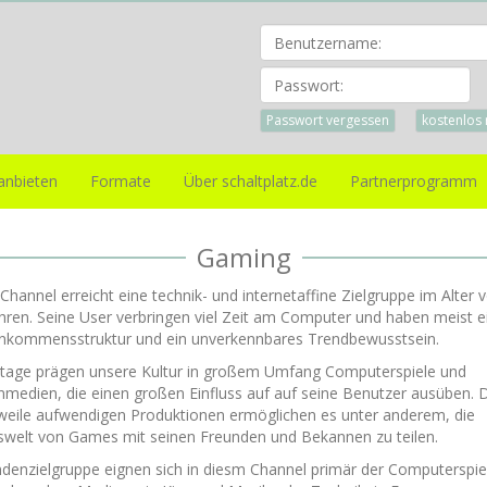
Pa
Passwort vergessen
kostenlos 
anbieten
Formate
Über schaltplatz.de
Partnerprogramm
Gaming
Channel erreicht eine technik- und internetaffine Zielgruppe im Alter 
ahren. Seine User verbringen viel Zeit am Computer und haben meist e
inkommensstruktur und ein unverkennbares Trendbewusstsein.
tage prägen unsere Kultur in großem Umfang Computerspiele und
medien, die einen großen Einfluss auf auf seine Benutzer ausüben. 
rweile aufwendigen Produktionen ermöglichen es unter anderem, die
iswelt von Games mit seinen Freunden und Bekannen zu teilen.
ndenzielgruppe eignen sich in diesm Channel primär der Computerspie