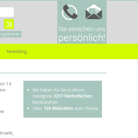
Benutzername:
sswort:
registrieren
Newsblog
von 14
ine
Wir haben für Sie in dieser
Kategorie
3297 Werbeflächen
bereitstehen
Über
739 Webseiten
zum Thema
Die
lmarkt,