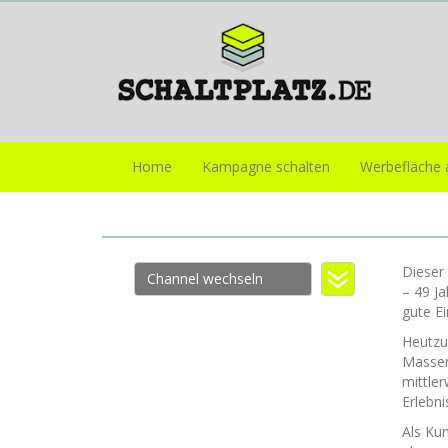
Home
Kampagne schalten
Werbefläche 
Dieser 
Channel wechseln
– 49 J
gute E
Heutzu
Massen
mittle
Erlebn
Als Ku