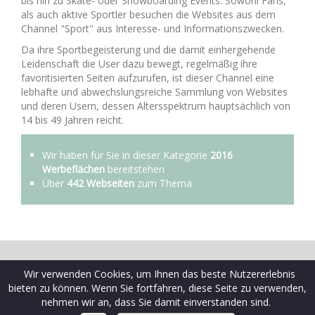
bis hin zu Skate- oder Snowboarding Events. Sowohl Fans,
als auch aktive Sportler besuchen die Websites aus dem
Channel "Sport" aus Interesse- und Informationszwecken.
Da ihre Sportbegeisterung und die damit einhergehende
Leidenschaft die User dazu bewegt, regelmäßig ihre
favoritisierten Seiten aufzurufen, ist dieser Channel eine
lebhafte und abwechslungsreiche Sammlung von Websites
und deren Usern, dessen Altersspektrum hauptsächlich von
14 bis 49 Jahren reicht.
Wir haben für Sie in dieser Kategorie
2016
Werbeflächen
bereitstehen
Über
442 Webseiten
zum Thema
© 2009-2026 Schaltplatz ist eine Marke der Ceramex Media
Wir verwenden Cookies, um Ihnen das beste Nutzererlebnis
GmbH
bieten zu können. Wenn Sie fortfahren, diese Seite zu verwenden,
AGB
|
Datenschutzrichtlinien
|
FAQ Webseiten
|
FAQ
nehmen wir an, dass Sie damit einverstanden sind.
Werbekunden
|
Impressum
|
Kontakt
|
Sitemap