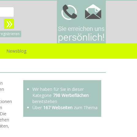
Benutzername:
sswort:
registrieren
Newsblog
en
en
Wir haben für Sie in dieser
Kategorie
798 Werbeflächen
tionen
bereitstehen
um
Über
167 Webseiten
zum Thema
 Die
tehen
äten,