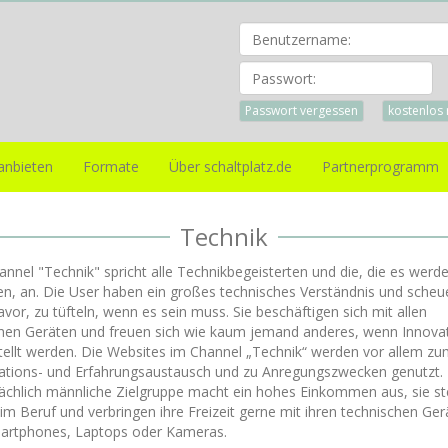
Pa
Passwort vergessen
kostenlos 
anbieten
Formate
Über schaltplatz.de
Partnerprogramm
Technik
nnel "Technik" spricht alle Technikbegeisterten und die, die es werd
n, an. Die User haben ein großes technisches Verständnis und scheu
avor, zu tüfteln, wenn es sein muss. Sie beschäftigen sich mit allen
hen Geräten und freuen sich wie kaum jemand anderes, wenn Innova
tellt werden. Die Websites im Channel „Technik“ werden vor allem z
ations- und Erfahrungsaustausch und zu Anregungszwecken genutzt.
ächlich männliche Zielgruppe macht ein hohes Einkommen aus, sie s
im Beruf und verbringen ihre Freizeit gerne mit ihren technischen Ger
artphones, Laptops oder Kameras.