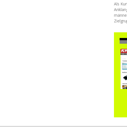
Als Ku
Anklan
männer
Zielgru