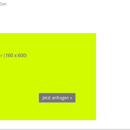
oßen
r (
160 x 600
)
Jetzt anfragen »