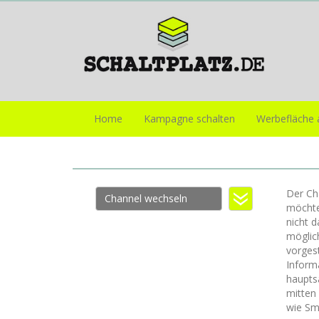
Home
Kampagne schalten
Werbefläche 
Der Cha
Channel wechseln
möchte
nicht d
möglic
vorges
Inform
haupts
mitten 
wie Sm