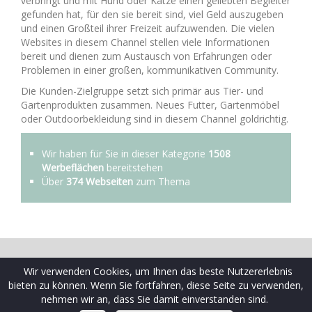
verbringt und mit Hund oder Katze einen geliebten Begleiter
gefunden hat, für den sie bereit sind, viel Geld auszugeben
und einen Großteil ihrer Freizeit aufzuwenden. Die vielen
Websites in diesem Channel stellen viele Informationen
bereit und dienen zum Austausch von Erfahrungen oder
Problemen in einer großen, kommunikativen Community.
Die Kunden-Zielgruppe setzt sich primär aus Tier- und
Gartenprodukten zusammen. Neues Futter, Gartenmöbel
oder Outdoorbekleidung sind in diesem Channel goldrichtig.
Wir haben für Sie in dieser Kategorie
1508
Werbeflächen
bereitstehen
Über
374 Webseiten
zum Thema
© 2009-2026 Schaltplatz ist eine Marke der Ceramex Media
Wir verwenden Cookies, um Ihnen das beste Nutzererlebnis
GmbH
bieten zu können. Wenn Sie fortfahren, diese Seite zu verwenden,
AGB
|
Datenschutzrichtlinien
|
FAQ Webseiten
|
FAQ
nehmen wir an, dass Sie damit einverstanden sind.
Werbekunden
|
Impressum
|
Kontakt
|
Sitemap