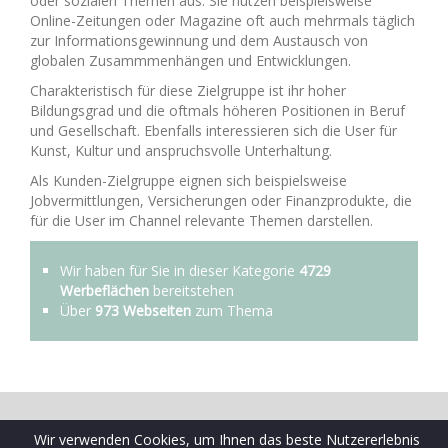
oder sozialen Themen aus. Sie nutzen beispielsweise
Online-Zeitungen oder Magazine oft auch mehrmals täglich
zur Informationsgewinnung und dem Austausch von
globalen Zusammmenhängen und Entwicklungen.
Charakteristisch für diese Zielgruppe ist ihr hoher
Bildungsgrad und die oftmals höheren Positionen in Beruf
und Gesellschaft. Ebenfalls interessieren sich die User für
Kunst, Kultur und anspruchsvolle Unterhaltung.
Als Kunden-Zielgruppe eignen sich beispielsweise
Jobvermittlungen, Versicherungen oder Finanzprodukte, die
für die User im Channel relevante Themen darstellen.
Wir haben für Sie in dieser Kategorie
4729
Werbeflächen
bereitstehen
Über
973 Webseiten
zum Thema
© 2009-2026 Schaltplatz ist eine Marke der Ceramex Media
Wir verwenden Cookies, um Ihnen das beste Nutzererlebnis